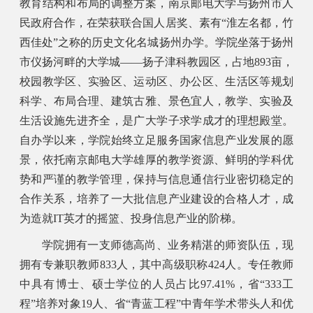
教育结构和布局的调整方案，南京邮电大学与扬州市人
民政府合作，在荣获联合国人居奖、素有“淮左名都，竹
西佳处”之称的历史文化名城扬州办学。学院坐落于扬州
市仪扬河畔的大学城——扬子津科教园区，占地893亩，
校园教学区、实验区、运动区、办公区、生活区等规划
科学、布局合理、建筑古雅、景色宜人，教学、实验及
生活设施先进齐全，是广大学子求学成才的理想殿堂。
自办学以来，学院始终立足服务国家信息产业发展的愿
景，依托南京邮电大学雄厚的教学资源、鲜明的学科优
势和严谨的教学管理，保持与信息通信行业密切稳定的
合作关系，培养了一大批信息产业建设的合格人才，成
为造就IT英才的摇篮、投身信息产业的阶梯。
学院拥有一支师德高尚、业务精湛的师资队伍，现
拥有专兼职教师833人，其中高级职称424人。专任教师
中具有博士、硕士学位的人员占比97.41%，省“333工
程”培养对象19人、省“青蓝工程”中青年学术带头人和优